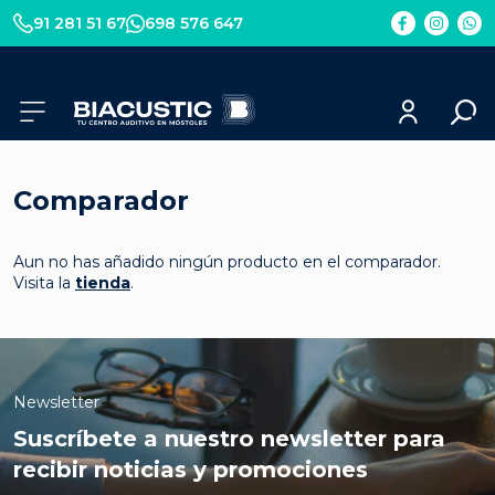
Elemento
Elemento
Elem
91 281 51 67
698 576 647
del
del
del
menú
menú
men
Comparador
Aun no has añadido ningún producto en el comparador.
Visita la
tienda
.
Newsletter
Suscríbete a nuestro newsletter para
recibir noticias y promociones