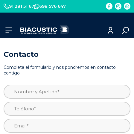
Elemento
Elemento
Elem
91 281 51 67
698 576 647
del
del
del
menú
menú
men
Contacto
Completa el formulario y nos pondremos en contacto
contigo