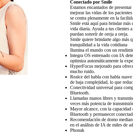
Conectado por Smile
Estamos encantados de presentar S
mejorar las vidas de los paciente
se centra plenamente en la facili
Smile está aquí para brindar más qu
vida diaria. Ayuda a tus clientes 
puedan sonreír de oreja a oreja.
Smile quiere brindarte algo más qu
tranquilidad a la vida cotidiana
Ilumina el mundo con un rendimie
Integra OS entrenado con IA dete
optimiza automáticamente la exper
HyperFocus mejorado para ofrece
mucho ruido.
Realce del habla con habla suave
de baja complejidad, lo que reduce
Conectividad universal para compa
Bluetooth.
Llamadas manos libres y transmis
veces más potencia de transmisió
Mayor alcance, con la capacidad d
Bluetooth y permanecer conectad
Recomendación de domo mediante
en el análisis de IA de miles de a
Phonak