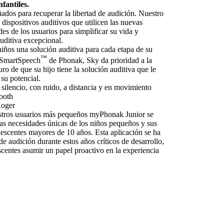
fantiles.
dos para recuperar la libertad de audición. Nuestro
e dispositivos auditivos que utilicen las nuevas
es de los usuarios para simplificar su vida y
uditiva excepcional.
iños una solución auditiva para cada etapa de su
™
a SmartSpeech
de Phonak, Sky da prioridad a la
ro de que su hijo tiene la solución auditiva que le
su potencial.
 silencio, con ruido, a distancia y en movimiento
tooth
Roger
stros usuarios más pequeños myPhonak Junior se
las necesidades únicas de los niños pequeños y sus
lescentes mayores de 10 años. Esta aplicación se ha
 de audición durante estos años críticos de desarrollo,
scentes asumir un papel proactivo en la experiencia