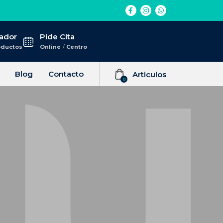
Elemento
Elemento
Elemento
del
del
del
menú
menú
menú
ador
Pide Cita
oductos
Online
/
Centro
Blog
Contacto
Articulos
0