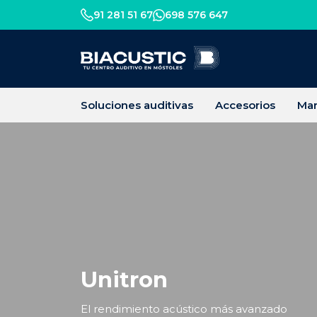
91 281 51 67
698 576 647
Soluciones auditivas
Accesorios
Mar
Unitron
El rendimiento acústico más avanzado