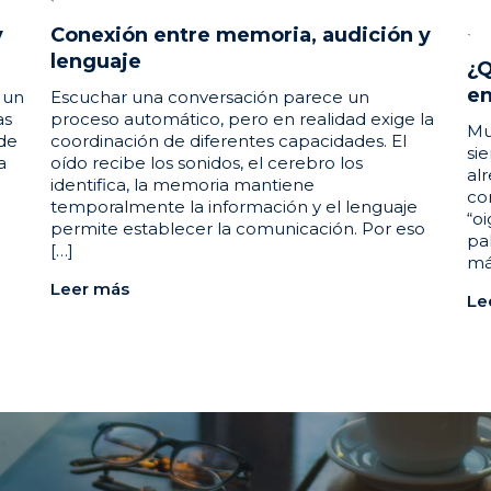
y
Conexión entre memoria, audición y
lenguaje
¿Q
en
 un
Escuchar una conversación parece un
as
proceso automático, pero en realidad exige la
Mu
 de
coordinación de diferentes capacidades. El
si
a
oído recibe los sonidos, el cerebro los
al
identifica, la memoria mantiene
co
temporalmente la información y el lenguaje
“o
permite establecer la comunicación. Por eso
pa
[…]
má
Leer más
Le