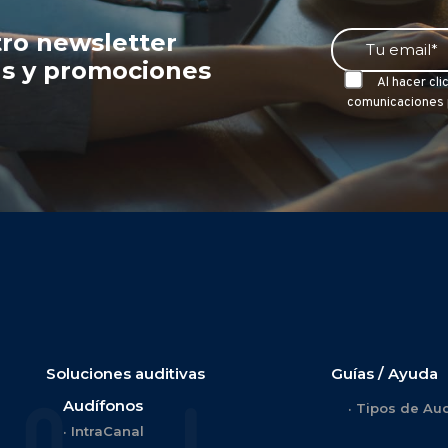
tro newsletter
ias y promociones
Al hacer cli
comunicaciones p
Soluciones auditivas
Guías / Ayuda
Audífonos
Tipos de Au
IntraCanal