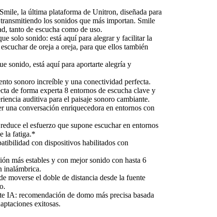
mile, la última plataforma de Unitron, diseñada para
s transmitiendo los sonidos que más importan. Smile
dad, tanto de escucha como de uso.
e solo sonido: está aquí para alegrar y facilitar la
a escuchar de oreja a oreja, para que ellos también
e sonido, está aquí para aportarte alegría y
nto sonoro increíble y una conectividad perfecta.
cta de forma experta 8 entornos de escucha clave y
iencia auditiva para el paisaje sonoro cambiante.
r una conversación enriquecedora en entornos con
 reduce el esfuerzo que supone escuchar en entornos
 la fatiga.*
tibilidad con dispositivos habilitados con
ión más estables y con mejor sonido con hasta 6
n inalámbrica.
e moverse el doble de distancia desde la fuente
o.
 IA: recomendación de domo más precisa basada
daptaciones exitosas.