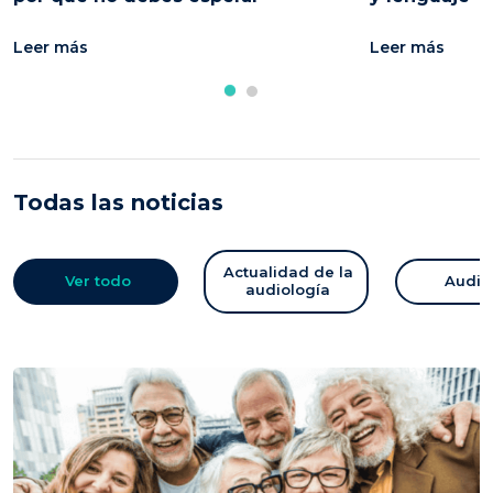
Leer más
Leer más
Todas las noticias
Actualidad de la
Ver todo
Audic
audiología