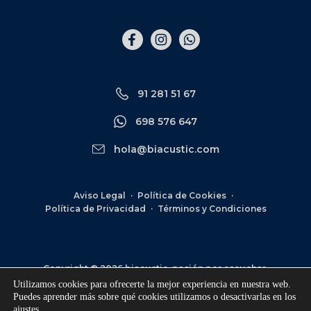
Elemento
Elemento
Elemento
del
del
del
menú
menú
menú
91 281 51 67
698 576 647
hola@biacustic.com
Aviso Legal
Política de Cookies
Política de Privacidad
Términos y Condiciones
Copyright © 2026 biacustic, pasión por escuchar.
Todos los derechos reservados
Utilizamos cookies para ofrecerte la mejor experiencia en nuestra web.
Puedes aprender más sobre qué cookies utilizamos o desactivarlas en los
ajustes
.